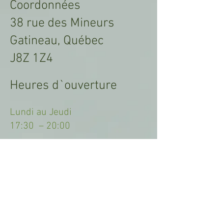
Coordonnées
38 rue des Mineurs
Gatineau, Québec
J8Z 1Z4
Heures d`ouverture
Lundi au Jeudi
17:30 – 20:00