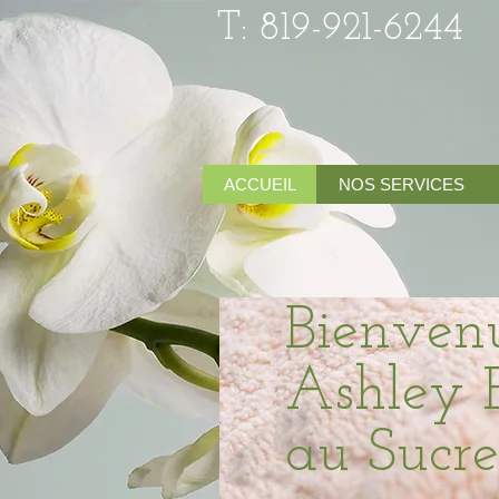
T: 819-921-6244
ACCUEIL
NOS SERVICES
​Bienven
Ashley É
au Suc