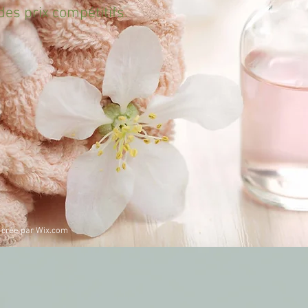
des prix compétitifs.
é crée par
Wix.com